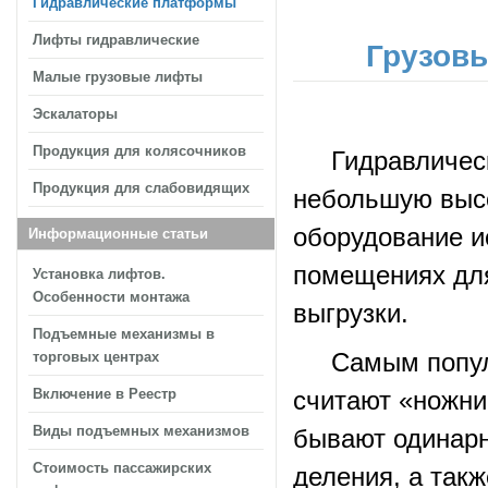
Гидравлические платформы
Лифты гидравлические
Грузов
Малые грузовые лифты
Эскалаторы
Продукция для колясочников
Гидравлическа
Продукция для слабовидящих
небольшую высо
оборудование ис
Информационные статьи
помещениях для
Установка лифтов.
Особенности монтажа
выгрузки.
Подъемные механизмы в
Самым популя
торговых центрах
Включение в Реестр
считают «ножни
Виды подъемных механизмов
бывают одинарн
Стоимость пассажирских
деления, а такж